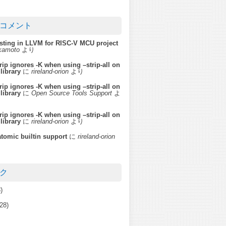
コメント
ting in LLVM for RISC-V MCU project
akamoto
より
strip ignores -K when using –strip-all on
 library
に
rireland-orion
より
strip ignores -K when using –strip-all on
 library
に
Open Source Tools Support
よ
strip ignores -K when using –strip-all on
 library
に
rireland-orion
より
atomic builtin support
に
rireland-orion
ク
)
28)