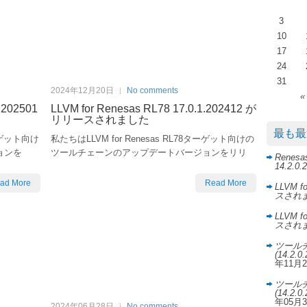
3
10
17
24
31
2024年12月20日
No comments
«
.202501
LLVM for Renesas RL78 17.0.1.202412 が
リリースされました
最も最
ターゲット向け
私たちはLLVM for Renesas RL78ターゲット向けの
ョンを
ツールチェーンのアップデートバージョンをリリ
Rene
14.2.
ad More
Read More
LLVM f
スされ
LLVM f
スされ
ツールチェ
(14.2
年11月
ツールチェ
(14.2
年05月
2024年06月28日
No comments