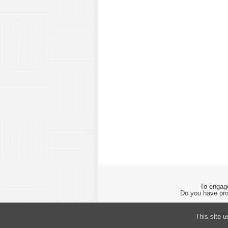
To engage
Do you have pro
This site 