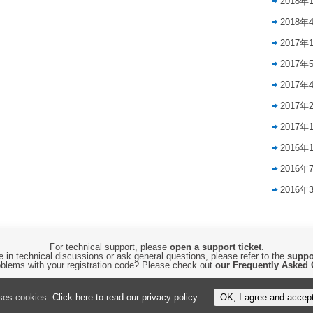
2018年
2018年
2017年
2017年
2017年
2017年
2017年
2016年
2016年
2016年
For technical support, please
open a support ticket
.
 in technical discussions or ask general questions, please refer to the
suppo
blems with your registration code? Please check out
our Frequently Asked 
Copyright © 2015-2026 by
CyberTHOR Studios, Ltd.
All Rights Reserved.
uses cookies.
Click here to read our privacy policy.
OK, I agree and accep
By using this website, you are accepting its
Privacy Policy and Terms of Use
.