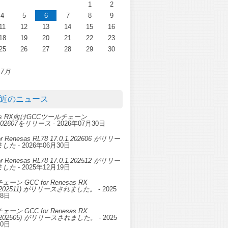
1
2
4
5
6
7
8
9
11
12
13
14
15
16
18
19
20
21
22
23
25
26
27
28
29
30
 7月
近のニュース
sas RX向けGCCツールチェーン
0.202607をリリース
- 2026年07月30日
or Renesas RL78 17.0.1.202606 がリリー
ました
- 2026年06月30日
or Renesas RL78 17.0.1.202512 がリリー
ました
- 2025年12月19日
ーン GCC for Renesas RX
.0.202511) がリリースされました。
- 2025
28日
ーン GCC for Renesas RX
.0.202505) がリリースされました。
- 2025
30日