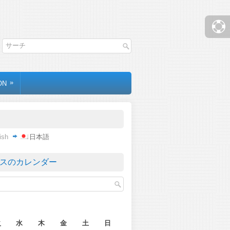
»
ON
ish
日本語
スのカレンダー
月
火
水
木
金
土
日