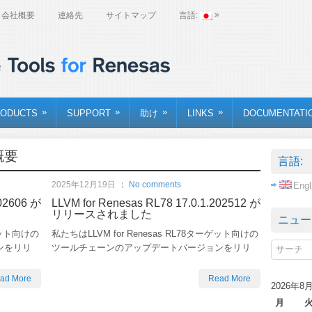
»
会社概要
連絡先
サイトマップ
言語:
»
»
»
»
ODUCTS
SUPPORT
助け
LINKS
DOCUMENTATI
概要
言語:
2025年12月19日
No comments
Engl
202606 が
LLVM for Renesas RL78 17.0.1.202512 が
リリースされました
ニュー
ーゲット向けの
私たちはLLVM for Renesas RL78ターゲット向けの
ンをリリ
ツールチェーンのアップデートバージョンをリリ
ad More
Read More
2026年8
月