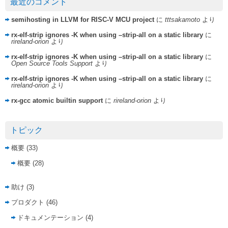
最近のコメント
semihosting in LLVM for RISC-V MCU project
に
tttsakamoto
より
rx-elf-strip ignores -K when using –strip-all on a static library
に
rireland-orion
より
rx-elf-strip ignores -K when using –strip-all on a static library
に
Open Source Tools Support
より
rx-elf-strip ignores -K when using –strip-all on a static library
に
rireland-orion
より
rx-gcc atomic builtin support
に
rireland-orion
より
トピック
概要
(33)
概要
(28)
助け
(3)
プロダクト
(46)
ドキュメンテーション
(4)