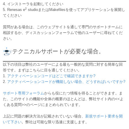
4. インストーラを起動してください
2
5. Renesas e
studioまたはMakefilesを使ってアプリケーションを展開し
てください
質問がある場合は、このウェブサイトを通して専門のサポートチームに
相談するか、ディスカッションフォーラムで他のユーザーに尋ねてくだ
さい。
テクニカルサポートが必要な場合。
以下の項目は弊社のユーザーによる最も一般的な質問に対する簡単な回
答です。まずはこちらに目を通してください。
1.
アクティベーションコードはどこで確認できますか?
2.
アクティベーションコードが機能しない場合、どうすればいいですか?
サポート専用フォーラム
からも役にたつ情報を得ることができます。ま
た、このサイトの機能や全体の概要のほとんどは、弊社サイト内の<<よ
くある質問>>のページにまとめられています。
上記に問題の解決方法が記載されていない場合、
新規サポート要求を開
いて下さい
。弊社は可能な限り迅速に支援します。