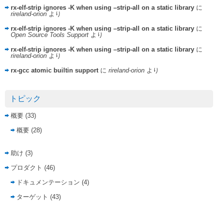
rx-elf-strip ignores -K when using –strip-all on a static library
に
rireland-orion
より
rx-elf-strip ignores -K when using –strip-all on a static library
に
Open Source Tools Support
より
rx-elf-strip ignores -K when using –strip-all on a static library
に
rireland-orion
より
rx-gcc atomic builtin support
に
rireland-orion
より
トピック
概要
(33)
概要
(28)
助け
(3)
プロダクト
(46)
ドキュメンテーション
(4)
ターゲット
(43)