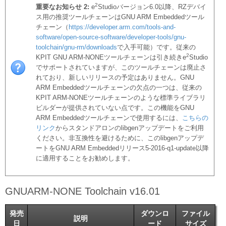
2
重要なお知らせ 2:
e
Studioバージョン6.0以降、RZデバイ
ス用の推奨ツールチェーンはGNU ARM Embeddedツール
チェーン（
https://developer.arm.com/tools-and-
software/open-source-software/developer-tools/gnu-
toolchain/gnu-rm/downloads
で入手可能）です。従来の
2
KPIT GNU ARM-NONEツールチェーンは引き続きe
Studio
でサポートされていますが、このツールチェーンは廃止さ
れており、新しいリリースの予定はありません。GNU
ARM Embeddedツールチェーンの欠点の一つは、従来の
KPIT ARM-NONEツールチェーンのような標準ライブラリ
ビルダーが提供されていない点です。この機能をGNU
ARM Embeddedツールチェーンで使用するには、
こちらの
リンク
からスタンドアロンのlibgenアップデートをご利用
ください。非互換性を避けるために、このlibgenアップデ
ートをGNU ARM Embeddedリリース5-2016-q1-update以降
に適用することをお勧めします。
GNUARM-NONE Toolchain v16.01
発売
ダウンロ
ファイル
説明
日
ード
サイズ