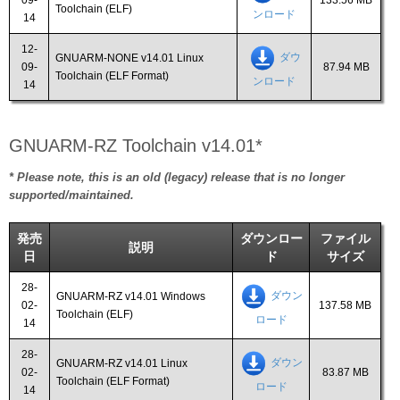
09-
133.56 MB
Toolchain (ELF)
ンロード
14
12-
ダウ
GNUARM-NONE v14.01 Linux
09-
87.94 MB
Toolchain (ELF Format)
ンロード
14
GNUARM-RZ Toolchain v14.01*
* Please note, this is an old (legacy) release that is no longer
supported/maintained.
発売
ダウンロー
ファイル
説明
日
ド
サイズ
28-
ダウン
GNUARM-RZ v14.01 Windows
02-
137.58 MB
Toolchain (ELF)
ロード
14
28-
ダウン
GNUARM-RZ v14.01 Linux
02-
83.87 MB
Toolchain (ELF Format)
ロード
14