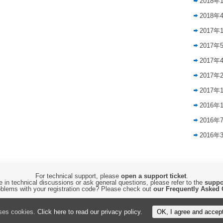
2018年
2018年
2017年
2017年
2017年
2017年
2017年
2016年
2016年
2016年
For technical support, please
open a support ticket
.
 in technical discussions or ask general questions, please refer to the
suppo
blems with your registration code? Please check out
our Frequently Asked 
Copyright © 2015-2026 by
CyberTHOR Studios, Ltd.
All Rights Reserved.
uses cookies.
Click here to read our privacy policy.
OK, I agree and accep
By using this website, you are accepting its
Privacy Policy and Terms of Use
.