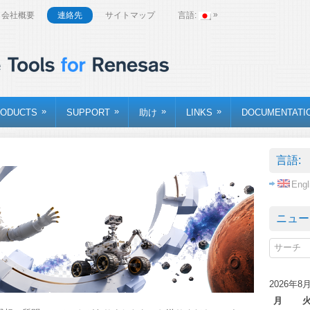
»
会社概要
連絡先
サイトマップ
言語:
»
»
»
»
ODUCTS
SUPPORT
助け
LINKS
DOCUMENTATI
言語:
Engl
ニュー
2026年8
月