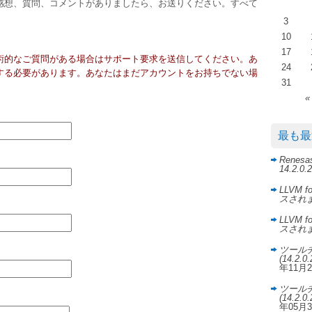
感想、質問、コメントがありましたら、お送りください。すべて
3
10
17
術的なご質問が
ある場合はサポー
ト要求を送信してください。あ
24
する必要があります。あなたはまだアカウントをお持ちでない場
31
«
最も最
Rene
14.2.
LLVM f
スされ
LLVM f
スされ
ツールチェ
(14.2
年11月
ツールチェ
(14.2
年05月