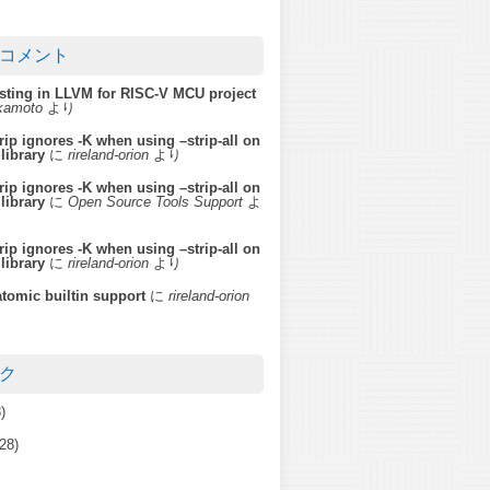
コメント
ting in LLVM for RISC-V MCU project
akamoto
より
strip ignores -K when using –strip-all on
 library
に
rireland-orion
より
strip ignores -K when using –strip-all on
 library
に
Open Source Tools Support
よ
strip ignores -K when using –strip-all on
 library
に
rireland-orion
より
atomic builtin support
に
rireland-orion
ク
)
28)