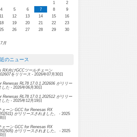
1
2
4
5
6
7
8
9
11
12
13
14
15
16
18
19
20
21
22
23
25
26
27
28
29
30
 7月
近のニュース
sas RX向けGCCツールチェーン
0.202607をリリース
- 2026年07月30日
or Renesas RL78 17.0.1.202606 がリリー
ました
- 2026年06月30日
or Renesas RL78 17.0.1.202512 がリリー
ました
- 2025年12月19日
ーン GCC for Renesas RX
.0.202511) がリリースされました。
- 2025
28日
ーン GCC for Renesas RX
.0.202505) がリリースされました。
- 2025
30日