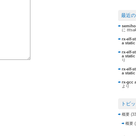
最近の
semihos
に
ttts
rx-elf-
a static
rx-elf-
a static
り
rx-elf-
a static
rx-gcc 
より
トピッ
概要
(33
概要
(