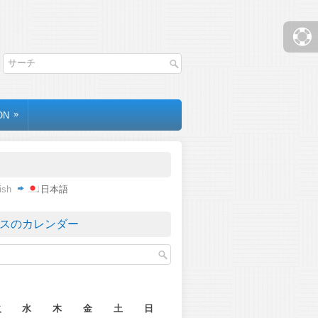
»
ON
ish
日本語
スのカレンダー
月
火
水
木
金
土
日