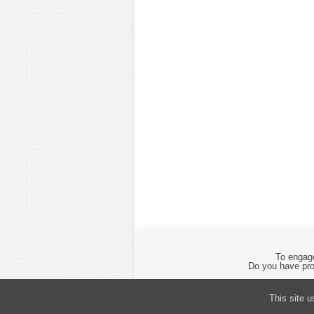
To engage
Do you have pro
This site 