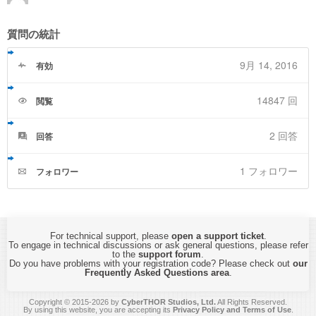
質問の統計
9月 14, 2016
有効
14847 回
閲覧
2
回答
回答
1 フォロワー
フォロワー
For technical support, please
open a support ticket
.
To engage in technical discussions or ask general questions, please refer
to the
support forum
.
Do you have problems with your registration code? Please check out
our
Frequently Asked Questions area
.
Copyright © 2015-2026 by
CyberTHOR Studios, Ltd.
All Rights Reserved.
By using this website, you are accepting its
Privacy Policy and Terms of Use
.