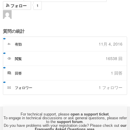
フォロー
1
質問の統計
11月 4, 2016
有効
16538 回
閲覧
1
回答
回答
1 フォロワー
フォロワー
For technical support, please
open a support ticket
.
To engage in technical discussions or ask general questions, please refer
to the
support forum
.
Do you have problems with your registration code? Please check out
our
Frequently Asked Questions area
.