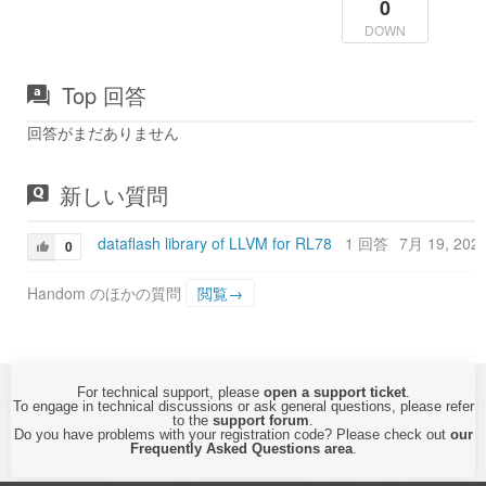
0
DOWN
Top 回答
回答がまだありません
新しい質問
dataflash library of LLVM for RL78
1 回答
7月 19, 202
0
Handom のほかの質問
閲覧→
For technical support, please
open a support ticket
.
To engage in technical discussions or ask general questions, please refer
to the
support forum
.
Do you have problems with your registration code? Please check out
our
Frequently Asked Questions area
.