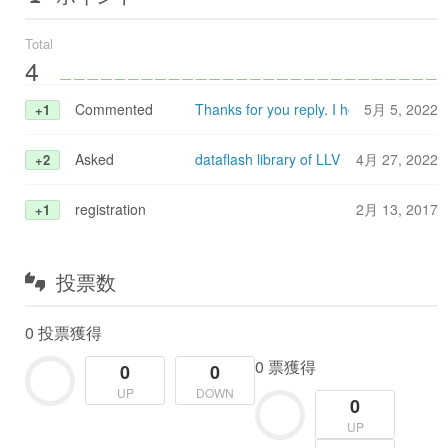
Total
4
Commented
Thanks for you reply. I hope to get th
5月 5, 2022
+1
Asked
dataflash library of LLVM for RL78
4月 27, 2022
+2
registration
2月 13, 2017
+1
投票数
0 投票獲得
0 票獲得
0
0
UP
DOWN
0
UP