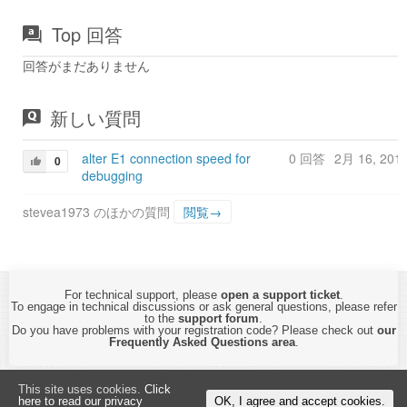
Top 回答
回答がまだありません
新しい質問
alter E1 connection speed for
0 回答
2月 16, 201
0
debugging
stevea1973 のほかの質問
閲覧→
For technical support, please
open a support ticket
.
To engage in technical discussions or ask general questions, please refer
to the
support forum
.
Do you have problems with your registration code? Please check out
our
Frequently Asked Questions area
.
Copyright © 2015-2026 by
CyberTHOR Studios, Ltd.
All Rights Reserved.
This site uses cookies.
Click
By using this website, you are accepting its
Privacy Policy and Terms of Use
.
here to read our privacy
OK, I agree and accept cookies.