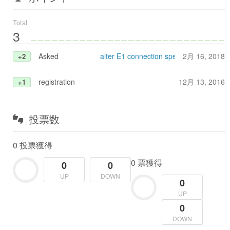
Total
3
Asked
alter E1 connection speed for debuggin
2月 16, 2018
+2
registration
12月 13, 2016
+1
投票数
0 投票獲得
0 票獲得
0
0
UP
DOWN
0
UP
0
DOWN