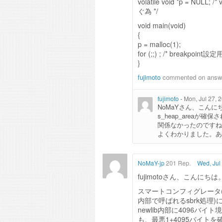
volatile void *p = 
ぐ為 */
void main(void)
{
p = malloc(1);
for (;;) ; /* breakpoint設定用
}
fujimoto
commented on ans
fujimoto
-
Mon, Jul 27, 
NoMaYさん、こんに
s_heap_areaが
関係なかったのですね
よくわかりました。あ
NoMaY-jp
201 Rep.
Wed, Jul
fujimotoさん、こんにち
スマートコンフィグレータ(とい
内部で呼ばれるsbrk処理
newlib内部に4096バイ
も、最悪1+4095バイト