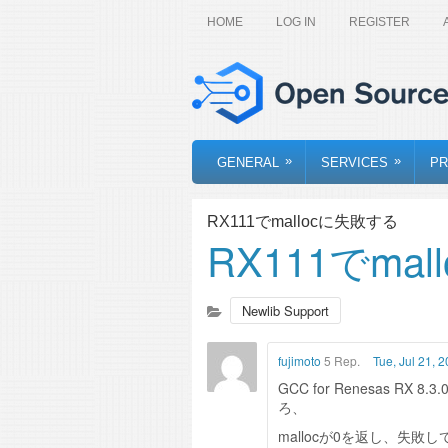
HOME
LOG IN
REGISTER
»
»
GENERAL
SERVICES
PR
RX111でmallocに失敗する
RX111でma
Newlib Support
fujimoto
5 Rep.
Tue, Jul 21, 
GCC for Renesas RX 
ろ、
mallocが0を返し、失敗