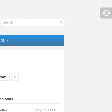
»
ION
low
1
on stats
July 27, 2020
ctive