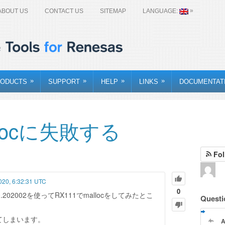
»
ABOUT US
CONTACT US
SITEMAP
LANGUAGE:
»
»
»
»
ODUCTS
SUPPORT
HELP
LINKS
DOCUMENTAT
llocに失敗する
Fol
2020, 6:32:31 UTC
0
8.3.0.202002を使ってRX111でmallocをしてみたとこ
Questi
してしまいます。
A