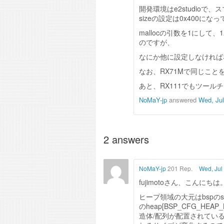
開発環境はe2studioで
sizeの設定は0x400にな
mallocの引数を1にし
のですが、
なにか他に設定しなければ
なお、RX71Mで同じこ
あと、RX111でもツール
NoMaY-jp
answered
Wed, Jul
2
answers
NoMaY-jp
201 Rep.
Wed, Jul
fujimotoさん、こんにちは
ヒープ領域の大元はbspのsb
のheap[BSP_CFG_H
造体/配列が配置されているア