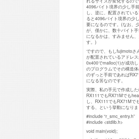
れるサイズが変化するので
4096バイト境界の少し
し、逆に、配置されている
ると4096バイト境界の
要になるのです。(なお、
が、僅かに、数十バイト手
になるかは、すみません、ガ
す。)
ですので、もしfujimot
が配置されているアドレスが
0x400でmalloc(1)が
のプログラムでその構造体
のずっと手前であればRX71M
になる筈なのです。
実際、私の手元で作成したm
RX111でもRX71Mでもhea
し、RX111でもRX71Mでもh
する、という挙動になりま
#include “r_smc_entry.h”
#include <stdlib.h>
void main(void);