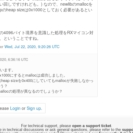
しですけれども。) なので、newlibのmallocを
heap sizeは0x1000としておく必要があるとい
の4096バイト境界を意識した処理をRXマイコン対
、ということですね。
wer
Wed, Jul 22, 2020, 9:20:26 UTC
2020, 6:36:16 UTC
います。
を0x1000にするとmallocは成功しました。
eap sizeを0x400にしていてもmallocが失敗しなかっ
う？
はmallocの処理が異なるのでしょうか？
lease
Login
or
Sign up
.
For technical support, please
open a support ticket
.
 in technical discussions or ask general questions, please refer to the
suppo