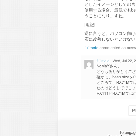
としたイメージとしての言い回
使用する場合、最低でもbspの
うことになりますね。
[追記]
逆に言うと、パソコン向け
応に改善しないといけない
fujimoto
commented on ans
fujimoto
-
Wed, Jul 22, 
NoMaYさん、
どうもありがとうござ
確かに、heap size
ところで、RX71Mではh
たのはどうしてでしょ
RX111とRX71Mで
P
To engage