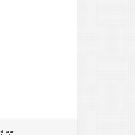
rt forum
.