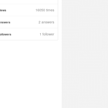
16050 times
iews
2
answers
nswers
1 follower
ollowers