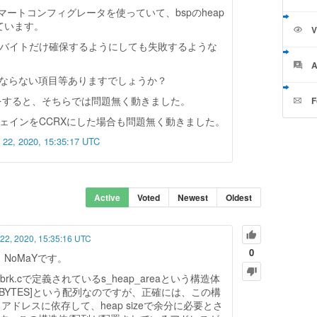
、スマートコンフィグレータを使っていて、bspのheap
っています。
V
て、1バイトだけ確保するようにしても失敗するような
A
ならない項目等ありますでしょうか？
とをすると、そちらでは問題無く動きました。
F
チェインをCCRXにした場合も問題無く動きました。
 22, 2020, 15:35:17 UTC
Active
Voted
Newest
Oldest
 22, 2020, 15:35:16 UTC
0
。NoMaYです。
rk.cで定義されているs_heap_areaという構造体
EAP_BYTES]という配列なのですが、正確には、この構
ドレスに依存して、heap sizeで余分に必要とさ