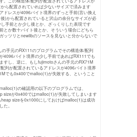
す。この構造体/配列が配置されているアドレスが
手前から配置されていれば少ないサイズで済みます
アドレスが4096バイト境界のずっと手前(言い換え
少し後)から配置されていると沢山の余分なサイズが必
少し手前とか少し後とか、ざっくりした表現です
前とか数十バイト後とか、そういう場合にどちら
ッツリとnewlibのソースを見ないと分からないで
oさんの手元のRX111のプログラムでその構造体/配列
4096バイト境界の少し手前であればRX111でも
成功しますし、逆に、もしfujimotoさんの手元のRX71M
/配列が配置されているアドレスが4096バイト境界
でも0x400でmalloc(1)が失敗する、ということ
alloc(1)の確認用の以下のプログラムでは、
p sizeが0x400ではmalloc(1)が失敗してしまいます
eap sizeを0x1000にしておけばmalloc(1)は成功
した。